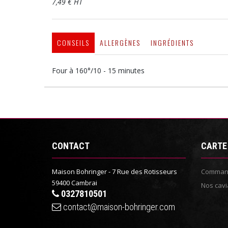
7,49 € HT
CONSEILS
ALLERGÈNES
INGRÉDIENTS
Four à 160°/10 - 15 minutes
CONTACT
CARTE
Maison Bohringer - 7 Rue des Rotisseurs
Command
59400 Cambrai
Nos cavi
0327810501
contact@maison-bohringer.com