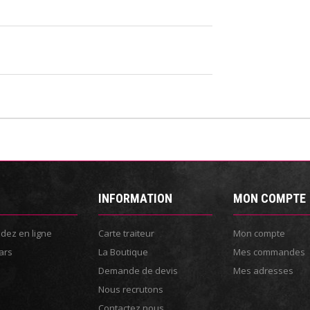
INFORMATION
MON COMPTE
ez en ligne
Carte traiteur
Mon compte
ars
La Boutique
Mes commandes
Demande de devis
Mes adresses
Nous recrutons
Contactez nous