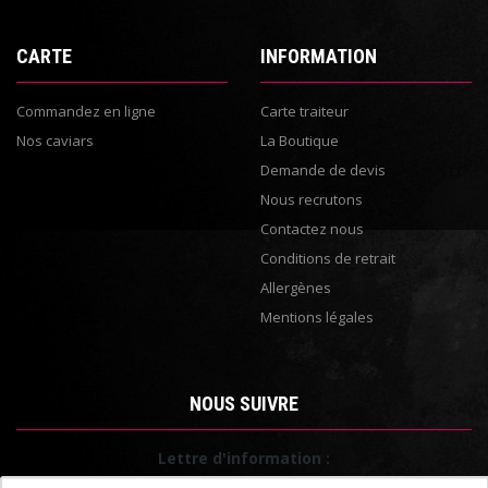
CARTE
INFORMATION
Commandez en ligne
Carte traiteur
Nos caviars
La Boutique
Demande de devis
Nous recrutons
Contactez nous
Conditions de retrait
Allergènes
Mentions légales
NOUS SUIVRE
Lettre d'information :