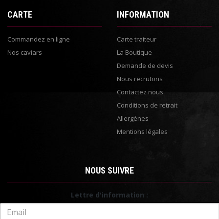
CARTE
INFORMATION
Commandez en ligne
Carte traiteur
Nos caviars
La Boutique
Demande de devis
Nous recrutons
Contactez nous
Conditions de retrait
Allergènes
Mentions légales
NOUS SUIVRE
Lettre d'information :