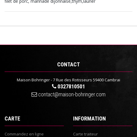
filet de porc, marinade dijonnaise,thym,laurier
CONTACT
Maison Bohringer - 7 Rue des Rotisseurs 59400 Cambrai
0327810501
contact@maison-bohringer.com
CARTE
INFORMATION
Commandez en ligne
Carte traiteur