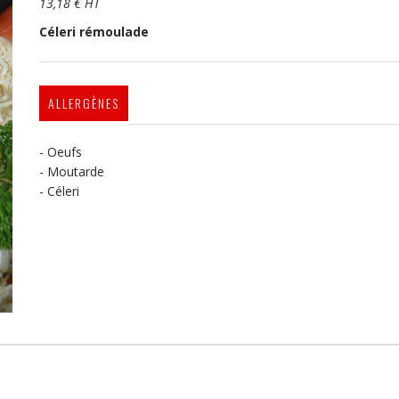
13,18 € HT
Céleri rémoulade
ALLERGÈNES
- Oeufs
- Moutarde
- Céleri