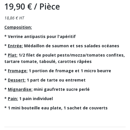
19,90 €
/ Pièce
18,86 € HT
Composition:
* Verrine antipastis pour l'apéritif
*
Entrée:
Médaillon de saumon et ses salades océanes
*
Plat:
1/2 filet de poulet pesto/mozza/tomates confites,
tartare tomate, taboulé, carottes râpées
*
Fromage:
1 portion de fromage et 1 micro beurre
*
Dessert:
1 part de tarte ou entremet
*
Mignardise:
mini gaufrette sucre perlé
*
Pain:
1 pain individuel
* 1 mini bouteille eau plate, 1 sachet de couverts