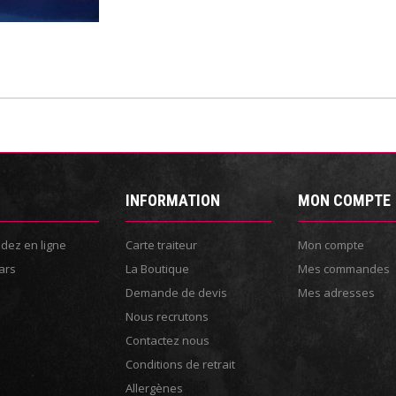
INFORMATION
MON COMPTE
ez en ligne
Carte traiteur
Mon compte
ars
La Boutique
Mes commandes
Demande de devis
Mes adresses
Nous recrutons
Contactez nous
Conditions de retrait
Allergènes