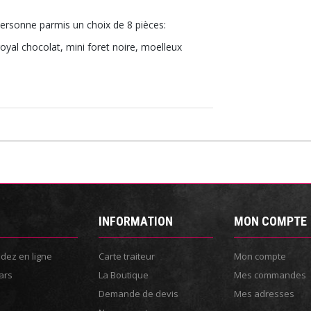
ersonne parmis un choix de 8 pièces:
 royal chocolat, mini foret noire, moelleux
INFORMATION
MON COMPTE
ez en ligne
Carte traiteur
Mon compte
ars
La Boutique
Mes commandes
Demande de devis
Mes adresses