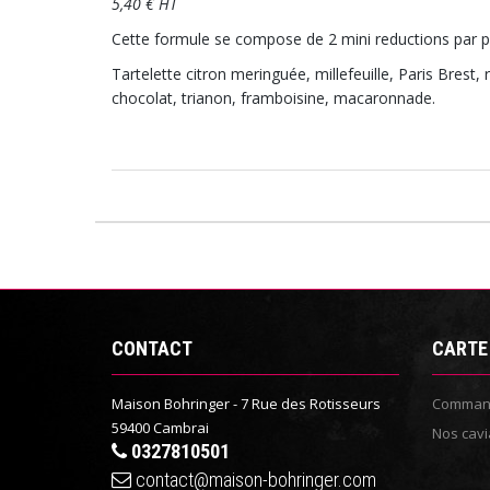
5,40 € HT
Cette formule se compose de 2 mini reductions par p
Tartelette citron meringuée, millefeuille, Paris Brest,
chocolat, trianon, framboisine, macaronnade.
CONTACT
CARTE
Maison Bohringer - 7 Rue des Rotisseurs
Command
59400 Cambrai
Nos cavi
0327810501
contact@maison-bohringer.com