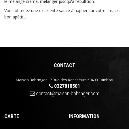
le mélange crême, mélanger jusqqu'à l'ébullition.
Vous obtenez une excellente sauce à napper sur votre steack,
bon apétit...
CONTACT
Maison Bohringer - 7 Rue des Rotisseurs 59400 Cambrai
0327810501
contact@maison-bohringer.com
CARTE
INFORMATION