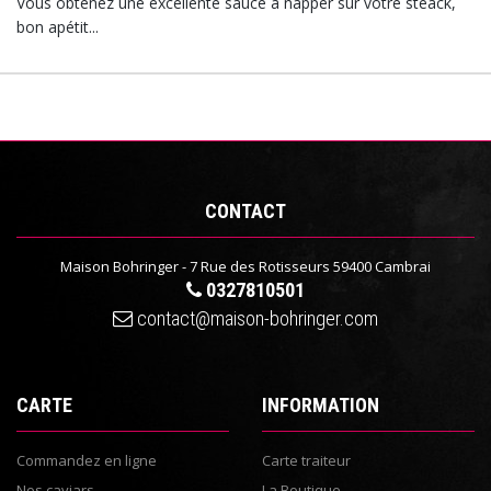
Vous obtenez une excellente sauce à napper sur votre steack,
bon apétit...
CONTACT
Maison Bohringer - 7 Rue des Rotisseurs 59400 Cambrai
0327810501
contact@maison-bohringer.com
CARTE
INFORMATION
Commandez en ligne
Carte traiteur
Nos caviars
La Boutique