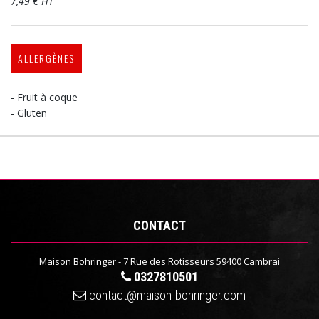
7,49 € HT
ALLERGÈNES
- Fruit à coque
- Gluten
CONTACT
Maison Bohringer - 7 Rue des Rotisseurs 59400 Cambrai
0327810501
contact@maison-bohringer.com