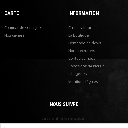
CARTE
INFORMATION
Commandez en ligne
Carte traiteur
Nos caviars
La Boutique
Demande de devis
Nous recrutons
Contactez nous
Conditions de retrait
Allergènes
Mentions légales
NOUS SUIVRE
Lettre d'information :