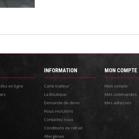
INFORMATION
MON COMPTE
ez en ligne
Carte traiteur
Mon compte
ars
La Boutique
Mes commandes
Demande de devis
Mes adresses
Nous recrutons
Contactez nous
Conditions de retrait
Allergènes