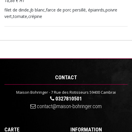
18,86 € HT
filet de dinde,jb blanc,farce de porc persillé, épianrds,poivre
vert,tomate,crépine
CONTACT
Maison Bohringer - 7 Rue des Rotisseurs 59400 Cambrai
0327810501
contact@maison-bohringer.com
CARTE
INFORMATION